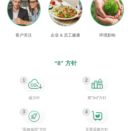
客户关注
环境影响
企业 & 员工健康
“8” 方针
1
2
碳方针
塑“3rd”方针
3
4
“高效低排”方针
无害采购方针